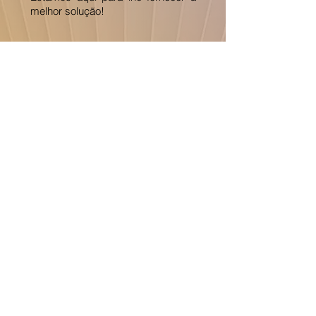
melhor solução!
Assine Já
CUIDE DA SEGURANÇA DE
SUA PLANTA
!
O FUTURO É
AGORA!
Telefone:
+55 31 983529908