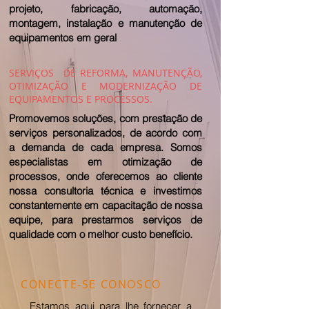
projeto, fabricação, automação,
montagem, instalação e manutenção de
equipamentos em geral
SERVIÇOS DE REFORMA, MANUTENÇÃO,
OTIMIZAÇÃO E MODERNIZAÇÃO DE
EQUIPAMENTOS E PROCESSOS.
Promovemos soluções, com
prestação de
serviços personalizados, de acordo com
a demanda de cada empresa.
Somos
especialistas em otimização de
processos, onde oferecemos ao cliente
nossa consultoria técnica e i
nvestimos
constantemente em capacitação de nossa
equipe, para prestarmos serviços de
qualidade com
o melhor custo benefício.
CONECTE-SE CONOSCO
Estamos aqui para lhe fornecer a